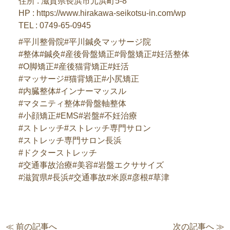
住所 : 滋賀県長浜市元浜町5-8
HP : https://www.hirakawa-seikotsu-in.com/wp
TEL : 0749-65-0945
#平川整骨院#平川鍼灸マッサージ院
#整体#鍼灸#産後骨盤矯正#骨盤矯正#妊活整体
#O脚矯正#産後猫背矯正#妊活
#マッサージ#猫背矯正#小尻矯正
#内臓整体#インナーマッスル
#マタニティ整体#骨盤軸整体
#小顔矯正#EMS#岩盤#不妊治療
#ストレッチ#ストレッチ専門サロン
#ストレッチ専門サロン長浜
#ドクターストレッチ
#交通事故治療#美容#岩盤エクササイズ
#滋賀県#長浜#交通事故#米原#彦根#草津
≪ 前の記事へ
次の記事へ ≫