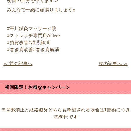
明日の自分を作ります☺️
みんなで一緒に頑張りましょう✊
#平川鍼灸マッサージ院
#ストレッチ専門店Active
#猫背改善#猫背解消
#巻き肩改善#巻き肩解消
≪ 前の記事へ
次の記事へ ≫
初回限定！お得なキャンペーン
※骨盤矯正と経絡鍼灸どちらも希望される場合は1施術につき
2980円です