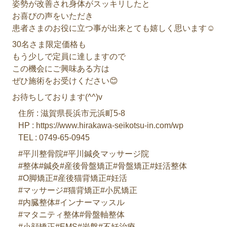
姿勢が改善され身体がスッキリしたと
お喜びの声をいただき
患者さまのお役に立つ事が出来とても嬉しく思います☺️
30名さま限定価格も
もう少しで定員に達しますので
この機会にご興味ある方は
ぜひ施術をお受けください😊
お待ちしております(^^)v
住所 : 滋賀県長浜市元浜町5-8
HP : https://www.hirakawa-seikotsu-in.com/wp
TEL : 0749-65-0945
#平川整骨院#平川鍼灸マッサージ院
#整体#鍼灸#産後骨盤矯正#骨盤矯正#妊活整体
#O脚矯正#産後猫背矯正#妊活
#マッサージ#猫背矯正#小尻矯正
#内臓整体#インナーマッスル
#マタニティ整体#骨盤軸整体
#小顔矯正#EMS#岩盤#不妊治療