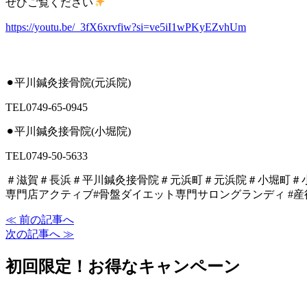
ぜひご覧ください
https://youtu.be/_3fX6xrvfiw?si=ve5iI1wPKyEZvhUm
⚫︎平川鍼灸接骨院(元浜院)
TEL0749-65-0945
⚫︎平川鍼灸接骨院(小堀院)
TEL0749-50-5633
＃滋賀＃長浜＃平川鍼灸接骨院＃元浜町＃元浜院＃小堀町＃
専門店アクティブ#骨盤ダイエット専門サロングランディ #産
≪ 前の記事へ
次の記事へ ≫
初回限定！お得なキャンペーン