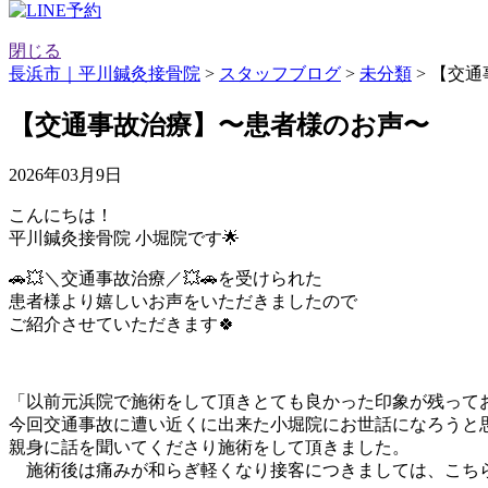
閉じる
長浜市｜平川鍼灸接骨院
>
スタッフブログ
>
未分類
>
【交通
【交通事故治療】〜患者様のお声〜
2026年03月9日
こんにちは！
平川鍼灸接骨院 小堀院です🌟
🚗💥＼交通事故治療／💥🚗を受けられた
患者様より嬉しいお声をいただきましたので
ご紹介させていただきます🍀
「以前元浜院で施術をして頂きとても良かった印象が残って
今回交通事故に遭い近くに出来た小堀院にお世話になろうと
親身に話を聞いてくださり施術をして頂きました。
施術後は痛みが和らぎ軽くなり接客につきましては、こちらが