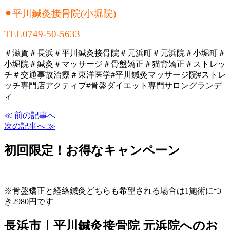
⚫︎平川鍼灸接骨院(小堀院)
TEL0749-50-5633
＃滋賀＃長浜＃平川鍼灸接骨院＃元浜町＃元浜院＃小堀町＃
小堀院＃鍼灸＃マッサージ＃骨盤矯正＃猫背矯正＃ストレッ
チ＃交通事故治療＃東洋医学#平川鍼灸マッサージ院#ストレ
ッチ専門店アクティブ#骨盤ダイエット専門サロングランデ
ィ
≪ 前の記事へ
次の記事へ ≫
初回限定！お得なキャンペーン
※骨盤矯正と経絡鍼灸どちらも希望される場合は1施術につ
き2980円です
長浜市｜平川鍼灸接骨院 元浜院へのお